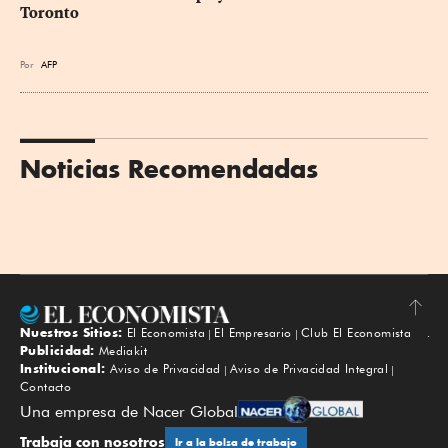
Toronto
Por
AFP
Noticias Recomendadas
Nuestros Sitios:
El Economista
El Empresario
Club El Economista
Subir
Publicidad:
Mediakit
Institucional:
Aviso de Privacidad
Aviso de Privacidad Integral
Contacto
Una empresa de Nacer Global
Trabaja con nosotros
Ir a la bolsa de trabajo