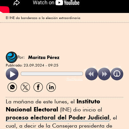
El INE da banderazo a la elección extraordinaria
Maritza Pérez
Por:
Publicado:
23.09.2024 - 09:25
ReadSpeaker
Compartir
Compartir
Compartir
Compartir
por
por
por
por
WhatsApp
Twitter
Facebook
Linkedin
Instituto
La mañana de este lunes, el
Nacional Electoral
(INE) dio inicio al
proceso electoral del Poder Judicial
, el
cual, a decir de la Consejera presidenta de