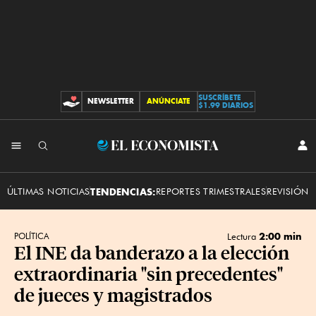
SUSCRÍBETE
NEWSLETTER
ANÚNCIATE
CONTRIBUCIONES
$1.99 DIARIOS
INI
El
SES
Economista
ÚLTIMAS NOTICIAS
TENDENCIAS:
REPORTES TRIMESTRALES
REVISIÓN 
2:00 min
POLÍTICA
Lectura
El INE da banderazo a la elección
extraordinaria "sin precedentes"
de jueces y magistrados