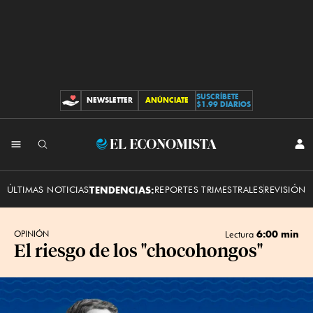
SUSCRÍBETE
NEWSLETTER
ANÚNCIATE
CONTRIBUCIONES
$1.99 DIARIOS
INI
El
SES
Economista
ÚLTIMAS NOTICIAS
TENDENCIAS:
REPORTES TRIMESTRALES
REVISIÓN 
6:00 min
OPINIÓN
Lectura
El riesgo de los "chocohongos"