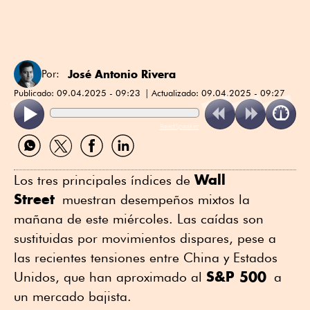
José Antonio Rivera
Por:
Publicado:
09.04.2025 - 09:23
Actualizado:
09.04.2025 - 09:27
ReadSpeaker
Compartir
Compartir
Compartir
Compartir
por
por
por
por
WhatsApp
Twitter
Facebook
Linkedin
Wall
Los tres principales índices de
Street
muestran desempeños mixtos la
mañana de este miércoles. Las caídas son
sustituidas por movimientos dispares, pese a
las recientes tensiones entre China y Estados
S&P 500
Unidos, que han aproximado al
a
un mercado bajista.