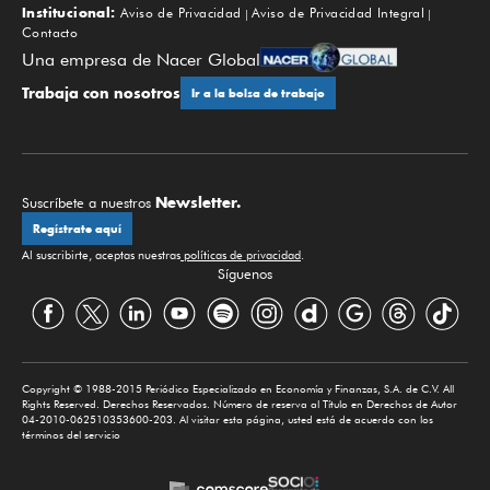
Institucional:
Aviso de Privacidad
Aviso de Privacidad Integral
Contacto
Una empresa de Nacer Global
Trabaja con nosotros
Ir a la bolsa de trabajo
Newsletter.
Suscríbete a nuestros
Regístrate aquí
Al suscribirte, aceptas nuestras
políticas de privacidad
.
Síguenos
Copyright © 1988-2015 Periódico Especializado en Economía y Finanzas, S.A. de C.V. All
Rights Reserved. Derechos Reservados. Número de reserva al Título en Derechos de Autor
04-2010-062510353600-203. Al visitar esta página, usted está de acuerdo con los
términos del servicio