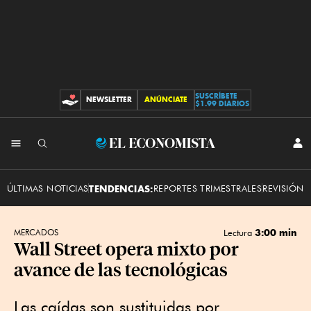
SUSCRÍBETE
NEWSLETTER
ANÚNCIATE
CONTRIBUCIONES
$1.99 DIARIOS
INI
El
SES
Economista
ÚLTIMAS NOTICIAS
TENDENCIAS:
REPORTES TRIMESTRALES
REVISIÓN 
3:00 min
MERCADOS
Lectura
Wall Street opera mixto por
avance de las tecnológicas
Las caídas son sustituidas por