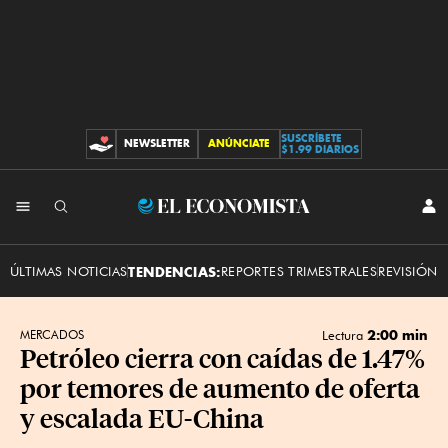
SUSCRÍBETE
NEWSLETTER
ANÚNCIATE
CONTRIBUCIONES
$1.99 DIARIOS
INI
El
SES
Economista
ÚLTIMAS NOTICIAS
TENDENCIAS:
REPORTES TRIMESTRALES
REVISIÓN 
2:00 min
MERCADOS
Lectura
Petróleo cierra con caídas de 1.47%
por temores de aumento de oferta
y escalada EU-China