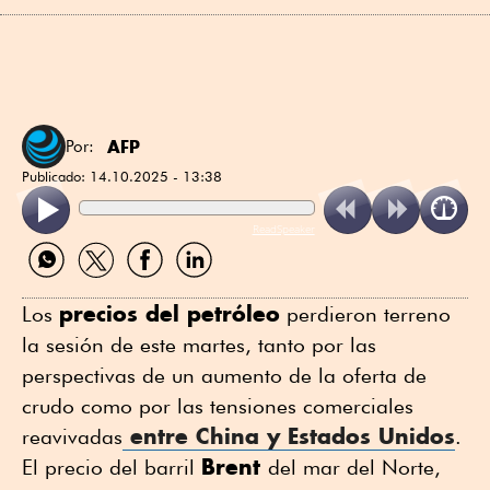
AFP
Por:
Publicado:
14.10.2025 - 13:38
ReadSpeaker
Compartir
Compartir
Compartir
Compartir
por
por
por
por
WhatsApp
Twitter
Facebook
Linkedin
precios del petróleo
Los
perdieron terreno
la sesión de este martes, tanto por las
perspectivas de un aumento de la oferta de
crudo como por las tensiones comerciales
entre China y Estados Unidos
reavivadas
.
Brent
El precio del barril
del mar del Norte,