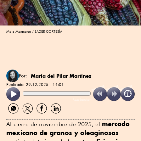
Maiz Mexicano
SADER CORTESÍA
María del Pilar Martínez
Por:
Publicado:
29.12.2025 - 14:01
ReadSpeaker
Compartir
Compartir
Compartir
Compartir
por
por
por
por
WhatsApp
Twitter
Facebook
Linkedin
mercado
Al cierre de noviembre de 2025, el
mexicano de granos y oleaginosas