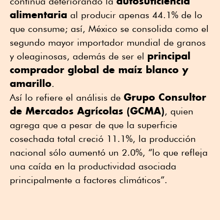
autosuficiencia
continúa deteriorando la
alimentaria
al producir apenas 44.1% de lo
que consume; así, México se consolida como el
segundo mayor importador mundial de granos
principal
y oleaginosas, además de ser el
comprador global de maíz blanco y
amarillo
.
Grupo Consultor
Así lo refiere el análisis de
de Mercados Agrícolas (GCMA)
, quien
agrega que a pesar de que la superficie
cosechada total creció 11.1%, la producción
nacional sólo aumentó un 2.0%, “lo que refleja
una caída en la productividad asociada
principalmente a factores climáticos”.