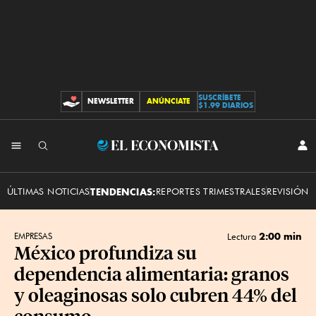
SUSCRÍBETE
NEWSLETTER
ANÚNCIATE
CONTRIBUCIONES
$1.99 DIARIOS
INI
El
SES
Economista
ÚLTIMAS NOTICIAS
TENDENCIAS:
REPORTES TRIMESTRALES
REVISIÓN 
2:00 min
EMPRESAS
Lectura
México profundiza su
dependencia alimentaria: granos
y oleaginosas solo cubren 44% del
consumo