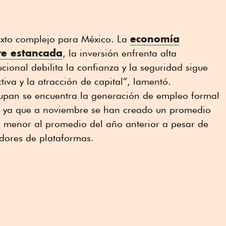
economía
xto complejo para México. La
te estancada
, la inversión enfrenta alta
tucional debilita la confianza y la seguridad sigue
tiva y la atracción de capital”, lamentó.
cupan se encuentra la generación de empleo formal
5, ya que a noviembre se han creado un promedio
 menor al promedio del año anterior a pesar de
adores de plataformas.