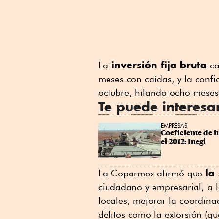
inversión fija bruta
La
ca
meses con caídas, y la conf
octubre, hilando ocho meses 
Te puede interesa
EMPRESAS
Coeficiente de in
el 2012: Inegi
la
La Coparmex afirmó que
ciudadano y empresarial, a lo
locales, mejorar la coordina
delitos como la extorsión (q