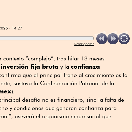
2025 - 14:27
ReadSpeaker
 contexto “complejo”, tras hilar 13 meses
inversión fija bruta
confianza
y la
confirma que el principal freno al crecimiento es la
ertir, sostuvo la Confederación Patronal de la
mex
).
principal desafío no es financiero, sino la falta de
cho y condiciones que generen confianza para
rmal”, aseveró el organismo empresarial que