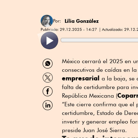
Lilia González
Por:
Publicado:
29.12.2025 - 14:27
Actualizado:
29.12.
Compartir
México cerrará el 2025 en un
por
consecutivos de caídas en la
WhatsApp
Compartir
empresarial
a la baja, se 
por
Twitter
falta de certidumbre para inv
Compartir
por
Copar
República Mexicana (
Facebook
Compartir
“Este cierre confirma que el 
por
certidumbre, Estado de Dere
Linkedin
invertir y generar empleo fo
preside Juan José Sierra.