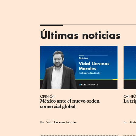
Últimas noticias
OPINIÓN
OPINI
México ante el nuevo orden 
La tr
comercial global
Por
Vidal Llerenas Morales
Por
Rodr