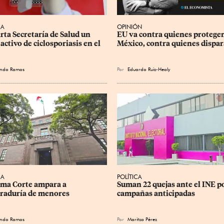
CA
OPINIÓN
rta Secretaría de Salud un 
EU va contra quienes protegen
activo de ciclosporiasis en el 
México, contra quienes dispa
ando Ramos
Por
Eduardo Ruiz-Healy
CA
POLÍTICA
ma Corte ampara a 
Suman 22 quejas ante el INE po
raduría de menores
campañas anticipadas
ando Ramos
Por
Maritza Pérez