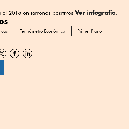
Ver infografía.
a el 2016 en terrenos positivos
os
icas
Termómetro Económico
Primer Plano
artir
Compartir
Compartir
Compartir
por
por
por
sApp
Twitter
Facebook
Linkedin