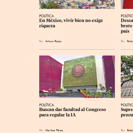
POLÍTICA
POLÍTI
En México, vivir bien no exige 
Desca
riqueza
brote 
país
Por
Arturo Rojas
Por
Rol
POLÍTICA
POLÍTI
Buscan dar facultad al Congreso 
Supre
para regular la IA
procu
Por
Maritza Pérez
Por
Rol