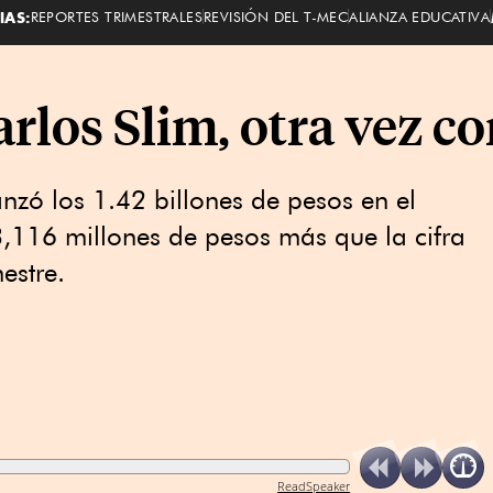
IAS:
REPORTES TRIMESTRALES
REVISIÓN DEL T-MEC
ALIANZA EDUCATIVA
rlos Slim, otra vez c
nzó los 1.42 billones de pesos en el
3,116 millones de pesos más que la cifra
estre.
ReadSpeaker