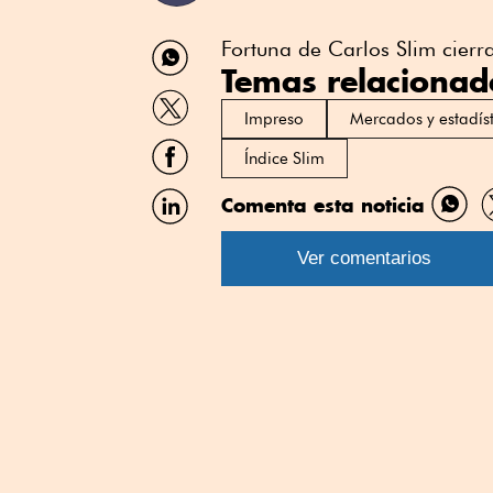
Compartir
Fortuna de Carlos Slim cierr
por
Temas relacionad
WhatsApp
Compartir
por
Impreso
Mercados y estadíst
Twitter
Compartir
Índice Slim
por
Facebook
Compartir
Comenta esta noticia
Comp
por
por
Linkedin
Ver comentarios
What