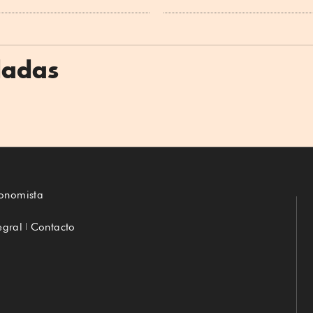
dadas
conomista
egral
Contacto