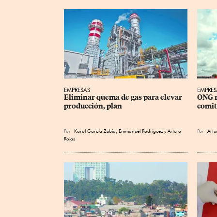
EMPRESAS
EMPRES
Eliminar quema de gas para elevar 
ONG r
producción, plan
comit
Por
Karol García Zubía
,
Emmanuel Rodríguez
y
Arturo
Por
Artu
Rojas