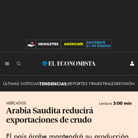
SUSCRÍBETE
NEWSLETTER
ANÚNCIATE
CONTRIBUCIONES
$1.99 DIARIOS
INI
El
SES
Economista
ÚLTIMAS NOTICIAS
TENDENCIAS:
REPORTES TRIMESTRALES
REVISIÓN 
3:00 min
MERCADOS
Lectura
Arabia Saudita reducirá
exportaciones de crudo
El país árabe mantendrá su producción