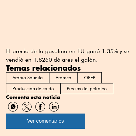
El precio de la gasolina en EU ganó 1.35% y se
vendió en 1.8260 dólares el galón.
Temas relacionados
Arabia Saudita
Aramco
OPEP
Producción de crudo
Precios del petróleo
Comenta esta noticia
Compartir
Compartir
Compartir
Compartir
por
por
por
por
WhatsApp
Twitter
Facebook
Linkedin
Ver comentarios