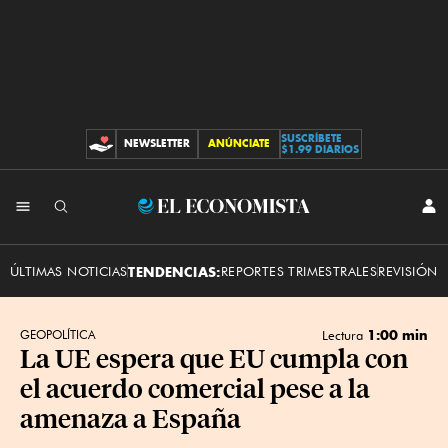
SUSCRÍBETE
NEWSLETTER
ANÚNCIATE
CONTRIBUCIONES
$1.99 DIARIOS
INI
El
SES
Economista
ÚLTIMAS NOTICIAS
TENDENCIAS:
REPORTES TRIMESTRALES
REVISIÓN 
1:00 min
GEOPOLÍTICA
Lectura
La UE espera que EU cumpla con
el acuerdo comercial pese a la
amenaza a España