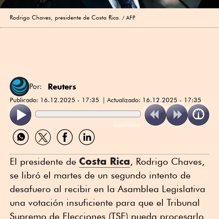
Rodrigo Chaves, presidente de Costa Rica.
AFP
Reuters
Por:
Publicado:
16.12.2025 - 17:35
Actualizado:
16.12.2025 - 17:35
ReadSpeaker
Compartir
Compartir
Compartir
Compartir
por
por
por
por
WhatsApp
Twitter
Facebook
Linkedin
Costa Rica
El presidente de
, Rodrigo Chaves,
se libró el martes de un segundo intento de
desafuero al recibir en la Asamblea Legislativa
una votación insuficiente para que el Tribunal
Supremo de Elecciones (TSE) pueda procesarlo