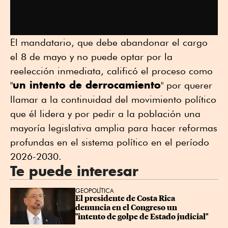
El mandatario, que debe abandonar el cargo
el 8 de mayo y no puede optar por la
reelección inmediata, calificó el proceso como
un intento de derrocamiento
"
" por querer
llamar a la continuidad del movimiento político
que él lidera y por pedir a la población una
mayoría legislativa amplia para hacer reformas
profundas en el sistema político en el período
2026-2030.
Te puede interesar
GEOPOLÍTICA
El presidente de Costa Rica 
denuncia en el Congreso un 
"intento de golpe de Estado judicial"