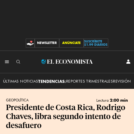
SUSCRÍBETE
NEWSLETTER
ANÚNCIATE
CONTRIBUCIONES
$1.99 DIARIOS
INI
El
SES
Economista
ÚLTIMAS NOTICIAS
TENDENCIAS:
REPORTES TRIMESTRALES
REVISIÓN 
2:00 min
GEOPOLÍTICA
Lectura
Presidente de Costa Rica, Rodrigo
Chaves, libra segundo intento de
desafuero