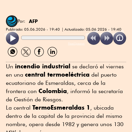
AFP
Por:
Publicado:
05.06.2026 - 19:40
Actualizado:
05.06.2026 - 19:40
ReadSpeaker
Compartir
Compartir
Compartir
Compartir
por
por
por
por
WhatsApp
Twitter
Facebook
Linkedin
incendio industrial
Un
se declaró el viernes
central termoeléctrica
en una
del puerto
ecuatoriano de Esmeraldas, cerca de la
Colombia
frontera con
, informó la secretaría
de Gestión de Riesgos.
TermoEsmeraldas
1
La central
, ubicada
dentro de la capital de la provincia del mismo
nombre, opera desde 1982 y genera unos 130