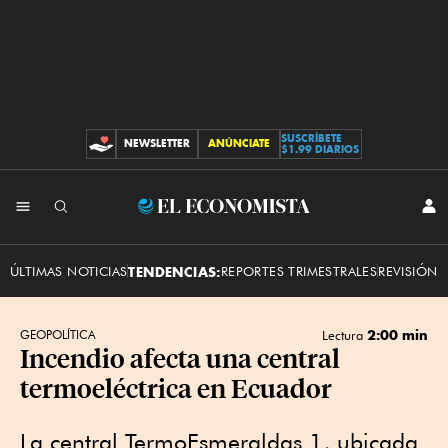
SUSCRÍBETE
NEWSLETTER
ANÚNCIATE
CONTRIBUCIONES
$1.99 DIARIOS
INI
El
SES
Economista
ÚLTIMAS NOTICIAS
TENDENCIAS:
REPORTES TRIMESTRALES
REVISIÓN 
2:00 min
GEOPOLÍTICA
Lectura
Incendio afecta una central
termoeléctrica en Ecuador
La central TermoEsmeraldas 1, ubicada