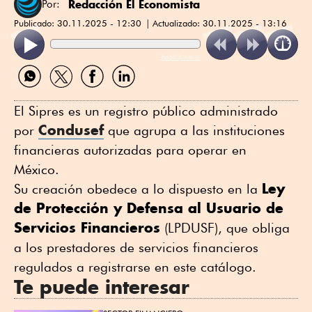
Redacción El Economista
Por:
Publicado:
30.11.2025 - 12:30
Actualizado:
30.11.2025 - 13:16
ReadSpeaker
Compartir
Compartir
Compartir
Compartir
por
por
por
por
WhatsApp
Twitter
Facebook
Linkedin
El Sipres es un registro público administrado
Condusef
por
que agrupa a las instituciones
financieras autorizadas para operar en
México.
Ley
Su creación obedece a lo dispuesto en la
de Protección y Defensa al Usuario de
Servicios Financieros
(LPDUSF), que obliga
a los prestadores de servicios financieros
regulados a registrarse en este catálogo.
Te puede interesar