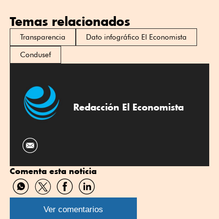
Temas relacionados
Transparencia
Dato infográfico El Economista
Condusef
Redacción El Economista
Comenta esta noticia
Compartir
Compartir
Compartir
Compartir
por
por
por
por
WhatsApp
Twitter
Facebook
Linkedin
Ver comentarios