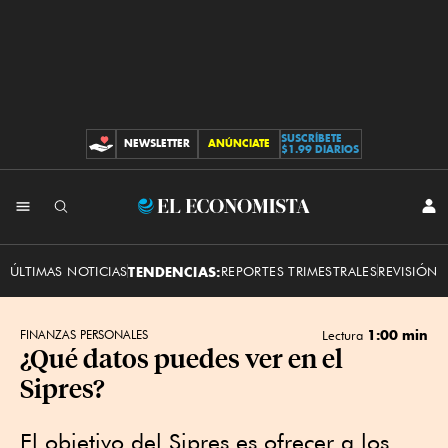
SUSCRÍBETE
NEWSLETTER
ANÚNCIATE
CONTRIBUCIONES
$1.99 DIARIOS
INI
El
SES
Economista
ÚLTIMAS NOTICIAS
TENDENCIAS:
REPORTES TRIMESTRALES
REVISIÓN 
1:00 min
FINANZAS PERSONALES
Lectura
¿Qué datos puedes ver en el
Sipres?
El objetivo del Sipres es ofrecer a los