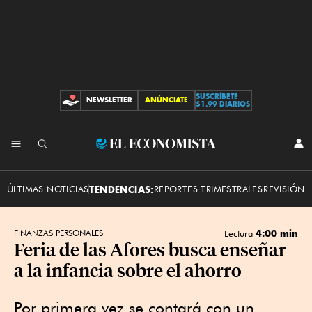
SUSCRÍBETE
NEWSLETTER
ANÚNCIATE
CONTRIBUCIONES
$1.99 DIARIOS
INI
El
SES
Economista
ÚLTIMAS NOTICIAS
TENDENCIAS:
REPORTES TRIMESTRALES
REVISIÓN 
4:00 min
FINANZAS PERSONALES
Lectura
Feria de las Afores busca enseñar
a la infancia sobre el ahorro
Por primera vez se contará con un