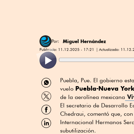
Miguel Hernández
Por:
Publicado:
11.12.2025 - 17:21
Actualizado:
11.12.
Compartir
Puebla, Pue. El gobierno esta
por
Puebla-Nueva Yor
vuelo
WhatsApp
Compartir
Vi
de la aerolínea mexicana
por
Twitter
El secretario de Desarrollo E
Compartir
por
Chedraui, comentó que, con e
Facebook
Compartir
Internacional Hermanos Serdá
por
subutilización.
Linkedin