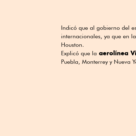
Indicó que al gobierno del e
internacionales, ya que en la
Houston.
aerolínea V
Explicó que la
Puebla, Monterrey y Nueva Yo