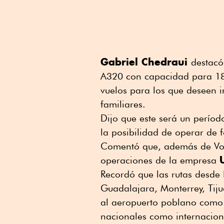
Gabriel Chedraui
destacó
A320 con capacidad para 187
vuelos para los que deseen i
familiares.
Dijo que este será un período
la posibilidad de operar de f
Comentó que, además de Vola
operaciones de la empresa
Recordó que las rutas desde
Guadalajara, Monterrey, Tij
al aeropuerto poblano como 
nacionales como internacion