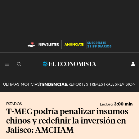
SUSCRÍBETE
NEWSLETTER
ANÚNCIATE
CONTRIBUCIONES
$1.99 DIARIOS
INI
El
SES
Economista
ÚLTIMAS NOTICIAS
TENDENCIAS:
REPORTES TRIMESTRALES
REVISIÓN 
3:00 min
ESTADOS
Lectura
T-MEC podría penalizar insumos
chinos y redefinir la inversión en
Jalisco: AMCHAM