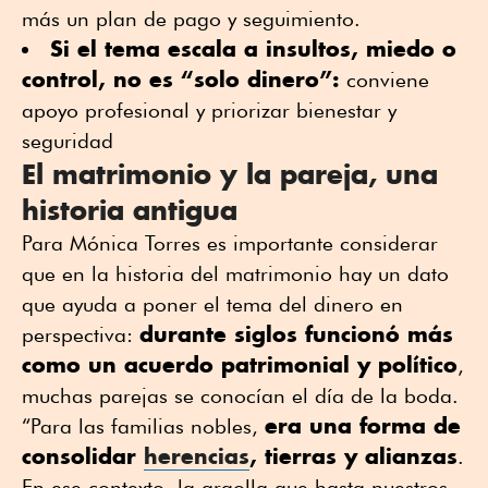
más un plan de pago y seguimiento.
Si el tema escala a insultos, miedo o
control, no es “solo dinero”:
conviene
apoyo profesional y priorizar bienestar y
seguridad
El matrimonio y la pareja, una
historia antigua
Para Mónica Torres es importante considerar
que en la historia del matrimonio hay un dato
que ayuda a poner el tema del dinero en
durante siglos funcionó más
perspectiva:
como un acuerdo patrimonial y político
,
muchas parejas se conocían el día de la boda.
era una forma de
“Para las familias nobles,
consolidar
herencias
, tierras y alianzas
.
En ese contexto, la argolla que hasta nuestros