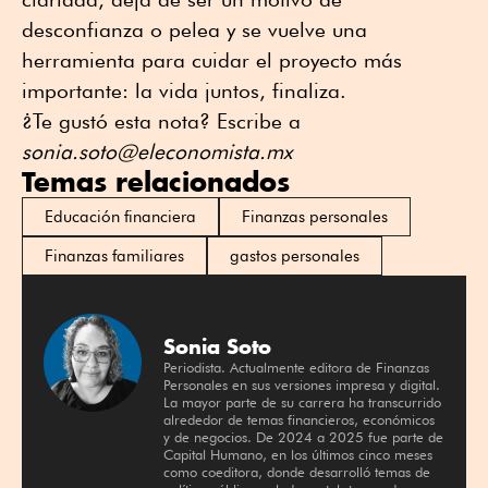
desconfianza o pelea y se vuelve una
herramienta para cuidar el proyecto más
importante: la vida juntos, finaliza.
¿Te gustó esta nota? Escribe a
sonia.soto@eleconomista.mx
Temas relacionados
Educación financiera
Finanzas personales
Finanzas familiares
gastos personales
Sonia Soto
Periodista. Actualmente editora de Finanzas
Personales en sus versiones impresa y digital.
La mayor parte de su carrera ha transcurrido
alrededor de temas financieros, económicos
y de negocios. De 2024 a 2025 fue parte de
Capital Humano, en los últimos cinco meses
como coeditora, donde desarrolló temas de