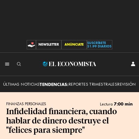
SUSCRÍBETE
NEWSLETTER
ANÚNCIATE
CONTRIBUCIONES
$1.99 DIARIOS
INI
El
SES
Economista
ÚLTIMAS NOTICIAS
TENDENCIAS:
REPORTES TRIMESTRALES
REVISIÓN 
7:00 min
FINANZAS PERSONALES
Lectura
Infidelidad financiera, cuando
hablar de dinero destruye el
"felices para siempre"