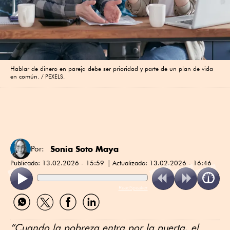
Hablar de dinero en pareja debe ser prioridad y parte de un plan de vida
en común.
PEXELS.
Sonia Soto Maya
Por:
Publicado:
13.02.2026 - 15:59
Actualizado:
13.02.2026 - 16:46
ReadSpeaker
Compartir
Compartir
Compartir
Compartir
por
por
por
por
WhatsApp
Twitter
Facebook
Linkedin
“Cuando la pobreza entra por la puerta, el