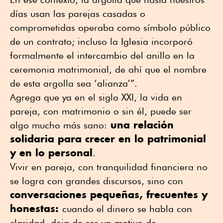
días usan las parejas casadas o
comprometidas operaba como símbolo público
de un contrato; incluso la Iglesia incorporó
formalmente el intercambio del anillo en la
ceremonia matrimonial, de ahí que el nombre
de esta argolla sea ‘alianza’”.
Agrega que ya en el siglo XXI, la vida en
pareja, con matrimonio o sin él, puede ser
una relación
algo mucho más sano:
solidaria para crecer en lo patrimonial
y en lo personal
.
Vivir en pareja, con tranquilidad financiera no
se logra con grandes discursos, sino con
conversaciones pequeñas, frecuentes y
honestas:
cuando el dinero se habla con
claridad, deja de ser un motivo de