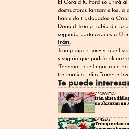
El Gerald R. Ford se unirá a
destructores lanzamisiles, a
han sido trasladados a Orien
Donald Trump había dicho e
segundo portaaviones a Orie
Irán
.
Trump dijo el jueves que Est
y sugirió que podría alcanza
"Tenemos que llegar a un acu
traumático", dijo Trump a ⁠los
Te puede interesa
GEOPOLÍTICA
Irán alista diál
no alcanzan un 
EMPRESAS
Trump ordena ar