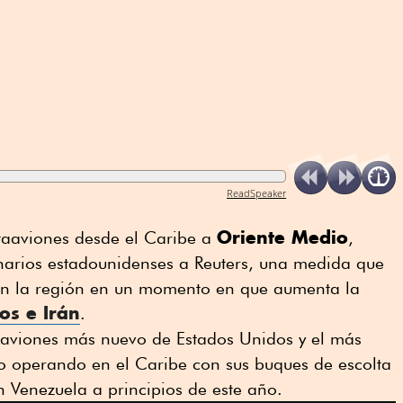
ReadSpeaker
Oriente Medio
taaviones ⁠desde el Caribe a
,
onarios estadounidenses a Reuters, una medida que
 en la región en un momento en que aumenta la
dos
e
Irán
.
taaviones más ⁠nuevo de Estados Unidos y el más
 operando en el Caribe con sus buques de escolta
n Venezuela a principios de este año.