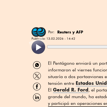
Reuters
y
AFP
Por:
Publicado:
13.02.2026 - 14:42
Compartir
El Pentágono enviará un por
por
informaron el viernes funci
WhatsApp
Compartir
situaría a dos portaaviones
por
Estados Uni
Twitter
tensión entre
Compartir
por
Gerald R. Ford
El ⁠
, el por
Facebook
Compartir
grande del mundo, ha estado
por
y participó en operaciones e
Linkedin