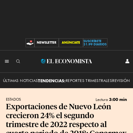
SUSCRÍBETE
NEWSLETTER
ANÚNCIATE
CONTRIBUCIONES
$1.99 DIARIOS
INI
El
SES
Economista
ÚLTIMAS NOTICIAS
TENDENCIAS:
REPORTES TRIMESTRALES
REVISIÓN 
3:00 min
ESTADOS
Lectura
Exportaciones de Nuevo León
crecieron 24% el segundo
trimestre de 2022 respecto al
cuarto periodo de 2018: Coparmex