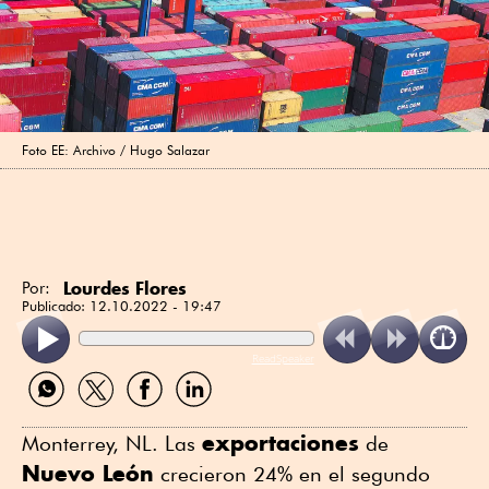
Foto EE: Archivo / Hugo Salazar
Lourdes Flores
Por:
Publicado:
12.10.2022 - 19:47
ReadSpeaker
Compartir
Compartir
Compartir
Compartir
por
por
por
por
WhatsApp
Twitter
Facebook
Linkedin
exportaciones
Monterrey, NL. Las
de
Nuevo León
crecieron 24% en el segundo