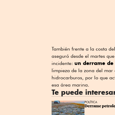
También frente a la costa de
aseguró desde el martes que 
un derrame de 
incidente:
limpieza de la zona del mar 
hidrocarburos, por lo que ac
esa área marina.
Te puede interesa
POLÍTICA
Derrame petrole