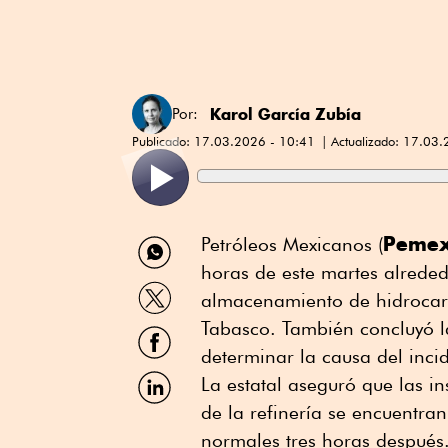
Karol García Zubía
Por:
Publicado:
17.03.2026 - 10:41
Actualizado:
17.03.
Compartir
Peme
Petróleos Mexicanos (
por
horas de este martes alreded
WhatsApp
Compartir
almacenamiento de hidrocar
por
Twitter
Tabasco. También concluyó l
Compartir
por
determinar la causa del inci
Facebook
Compartir
La estatal aseguró que las 
por
de la refinería se encuentran
Linkedin
normales tres horas después