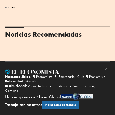
Por
AFP
Noticias Recomendadas
Nuestros Sitios:
El Economista
El Empresario
Club El Economista
Subir
Publicidad:
Mediakit
Institucional:
Aviso de Privacidad
Aviso de Privacidad Integral
Contacto
Una empresa de Nacer Global
Trabaja con nosotros
Ir a la bolsa de trabajo