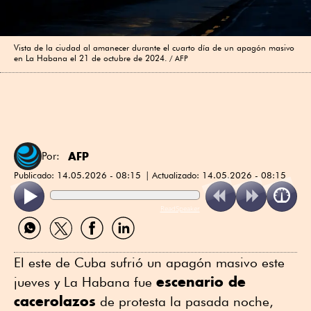
Vista de la ciudad al amanecer durante el cuarto día de un apagón masivo
en La Habana el 21 de octubre de 2024.
AFP
AFP
Por:
Publicado:
14.05.2026 - 08:15
Actualizado:
14.05.2026 - 08:15
ReadSpeaker
Compartir
Compartir
Compartir
Compartir
por
por
por
por
WhatsApp
Twitter
Facebook
Linkedin
El este de Cuba sufrió un apagón masivo este
escenario de
jueves y La Habana fue
cacerolazos
de protesta la pasada noche,