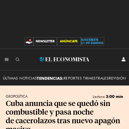
SUSCRÍBETE
NEWSLETTER
ANÚNCIATE
CONTRIBUCIONES
$1.99 DIARIOS
INI
El
SES
Economista
ÚLTIMAS NOTICIAS
TENDENCIAS:
REPORTES TRIMESTRALES
REVISIÓN 
3:00 min
GEOPOLÍTICA
Lectura
Cuba anuncia que se quedó sin
combustible y pasa noche
de cacerolazos tras nuevo apagón
masivo