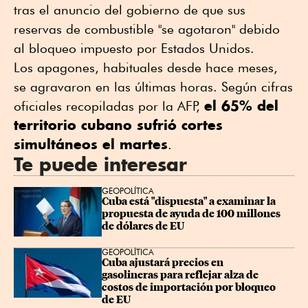
tras el anuncio del gobierno de que sus
reservas de combustible "se agotaron" debido
al bloqueo impuesto por Estados Unidos.
Los apagones, habituales desde hace meses,
se agravaron en las últimas horas. Según cifras
el 65% del
oficiales recopiladas por la AFP,
territorio cubano sufrió cortes
simultáneos el martes
.
Te puede interesar
GEOPOLÍTICA
Cuba está "dispuesta" a examinar la 
propuesta de ayuda de 100 millones 
de dólares de EU
GEOPOLÍTICA
Cuba ajustará precios en 
gasolineras para reflejar alza de 
costos de importación por bloqueo 
de EU