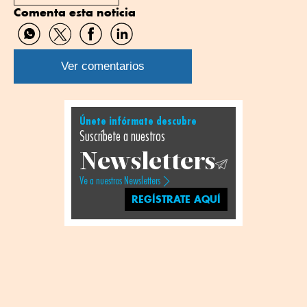
Comenta esta noticia
Compartir
Compartir
Compartir
Compartir
por
por
por
por
WhatsApp
Twitter
Facebook
Linkedin
Ver comentarios
Únete infórmate descubre
Suscríbete a nuestros
Newsletters
Ve a nuestros Newsletters
REGÍSTRATE AQUÍ