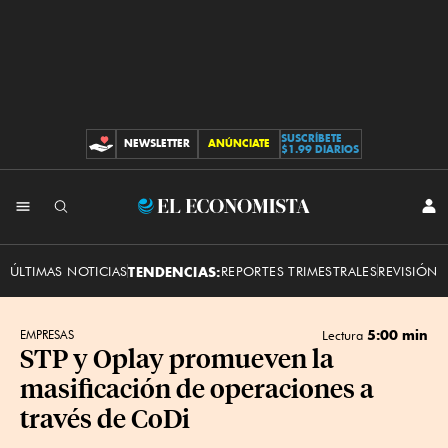
SUSCRÍBETE
NEWSLETTER
ANÚNCIATE
CONTRIBUCIONES
$1.99 DIARIOS
INI
El
SES
Economista
ÚLTIMAS NOTICIAS
TENDENCIAS:
REPORTES TRIMESTRALES
REVISIÓN 
5:00 min
EMPRESAS
Lectura
STP y Oplay promueven la
masificación de operaciones a
través de CoDi