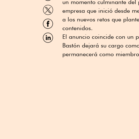
un momento culminante del p
WhatsApp
Compartir
empresa que inició desde me
por
Twitter
a los nuevos retos que plan
Compartir
por
contenidos.
Facebook
Compartir
El anuncio coincide con un 
por
Bastón dejará su cargo como
Linkedin
permanecerá como miembro d