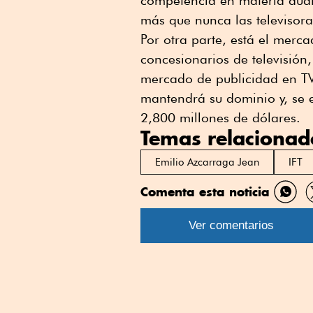
competencia en materia audio
más que nunca las televisoras
Por otra parte, está el merc
concesionarios de televisión,
mercado de publicidad en TV
mantendrá su dominio y, se 
2,800 millones de dólares.
Temas relacionad
Emilio Azcarraga Jean
IFT
Comenta esta noticia
Comp
por
Ver comentarios
What