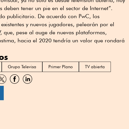
visual, ya no sólo es desde televisión abierta, hoy
 deben tener un pie en el sector de Internet”.
ado publicitario. De acuerdo con PwC, los
 existentes y nuevos jugadores, pelearán por el
, que, pese al auge de nuevas plataformas,
estima, hacia el 2020 tendría un valor que rondará
os
Grupo Televisa
Primer Plano
TV abierta
artir
Compartir
Compartir
Compartir
por
por
por
sApp
Twitter
Facebook
Linkedin