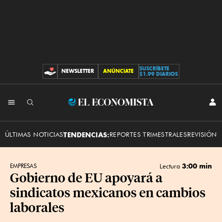
SUSCRÍBETE
NEWSLETTER
ANÚNCIATE
CONTRIBUCIONES
$1.99 DIARIOS
INI
El
SES
Economista
ÚLTIMAS NOTICIAS
TENDENCIAS:
REPORTES TRIMESTRALES
REVISIÓN 
3:00 min
EMPRESAS
Lectura
Gobierno de EU apoyará a
sindicatos mexicanos en cambios
laborales