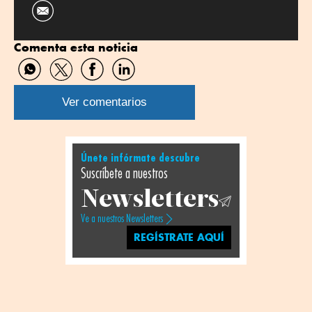
Comenta esta noticia
Compartir
Compartir
Compartir
Compartir
por
por
por
por
WhatsApp
Twitter
Facebook
Linkedin
Ver comentarios
Únete infórmate descubre
Suscríbete a nuestros
Newsletters
Ve a nuestros Newsletters
REGÍSTRATE AQUÍ