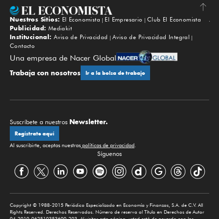
Nuestros Sitios:
El Economista
El Empresario
Club El Economista
Subir
Publicidad:
Mediakit
Institucional:
Aviso de Privacidad
Aviso de Privacidad Integral
Contacto
Una empresa de Nacer Global
Trabaja con nosotros
Ir a la bolsa de trabajo
Newsletter.
Suscríbete a nuestros
Regístrate aquí
Al suscribirte, aceptas nuestras
políticas de privacidad
.
Síguenos
Copyright © 1988-2015 Periódico Especializado en Economía y Finanzas, S.A. de C.V. All
Rights Reserved. Derechos Reservados. Número de reserva al Título en Derechos de Autor
04-2010-062510353600-203. Al visitar esta página, usted está de acuerdo con los