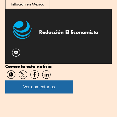
Inflación en México
Redacción El Economista
Comenta esta noticia
Compartir
Compartir
Compartir
Compartir
por
por
por
por
WhatsApp
Twitter
Facebook
Linkedin
Ver comentarios