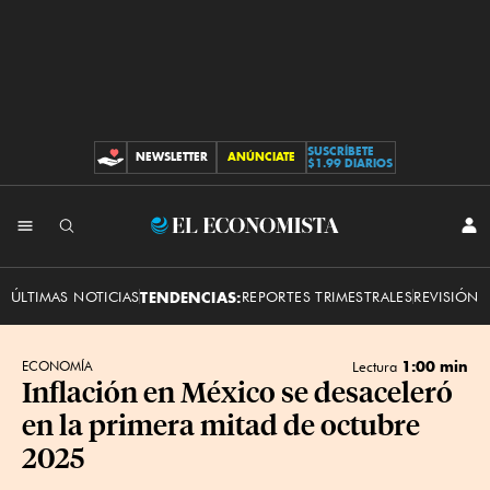
SUSCRÍBETE
NEWSLETTER
ANÚNCIATE
CONTRIBUCIONES
$1.99 DIARIOS
INI
El
SES
Economista
ÚLTIMAS NOTICIAS
TENDENCIAS:
REPORTES TRIMESTRALES
REVISIÓN 
1:00 min
ECONOMÍA
Lectura
Inflación en México se desaceleró
en la primera mitad de octubre
2025