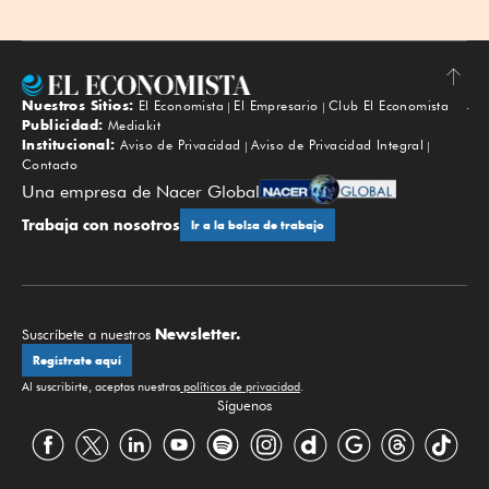
Nuestros Sitios:
El Economista
El Empresario
Club El Economista
Subir
Publicidad:
Mediakit
Institucional:
Aviso de Privacidad
Aviso de Privacidad Integral
Contacto
Una empresa de Nacer Global
Trabaja con nosotros
Ir a la bolsa de trabajo
Newsletter.
Suscríbete a nuestros
Regístrate aquí
Al suscribirte, aceptas nuestras
políticas de privacidad
.
Síguenos