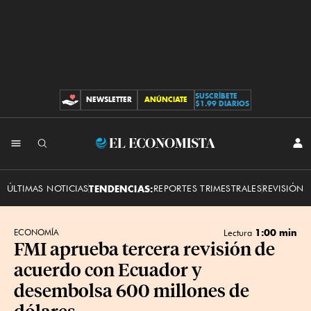
SUSCRÍBETE
NEWSLETTER
ANÚNCIATE
CONTRIBUCIONES
$1.99 DIARIOS
INI
El
SES
Economista
ÚLTIMAS NOTICIAS
TENDENCIAS:
REPORTES TRIMESTRALES
REVISIÓN 
1:00 min
ECONOMÍA
Lectura
FMI aprueba tercera revisión de
acuerdo con Ecuador y
desembolsa 600 millones de
dólares