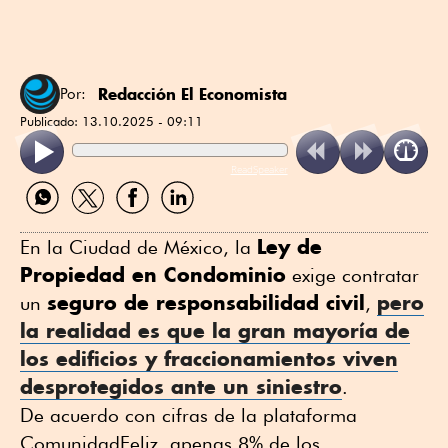
Redacción El Economista
Por:
Publicado:
13.10.2025 - 09:11
ReadSpeaker
Compartir
Compartir
Compartir
Compartir
por
por
por
por
WhatsApp
Twitter
Facebook
Linkedin
Ley de
En la Ciudad de México, la
Propiedad en Condominio
exige contratar
seguro de responsabilidad civil
pero
un
,
la realidad es que la gran mayoría de
los edificios y fraccionamientos viven
desprotegidos ante un siniestro
.
De acuerdo con cifras de la plataforma
ComunidadFeliz, apenas 8% de los