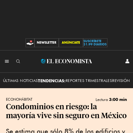
SUSCRÍBETE
NEWSLETTER
ANÚNCIATE
CONTRIBUCIONES
$1.99 DIARIOS
INI
El
SES
Economista
ÚLTIMAS NOTICIAS
TENDENCIAS:
REPORTES TRIMESTRALES
REVISIÓN 
3:00 min
ECONOHÁBITAT
Lectura
Condominios en riesgo: la
mayoría vive sin seguro en México
Se estima que sólo 8% de los edificios y