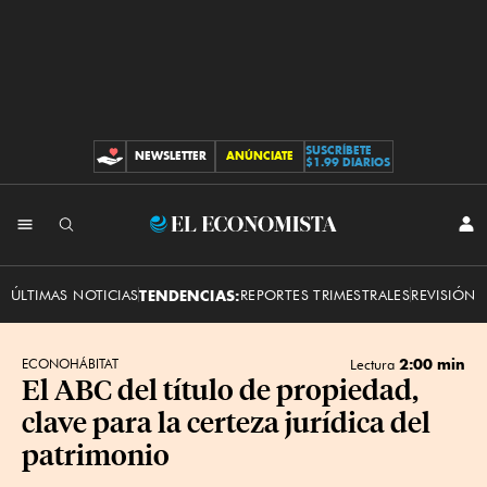
SUSCRÍBETE
NEWSLETTER
ANÚNCIATE
CONTRIBUCIONES
$1.99 DIARIOS
INI
El
SES
Economista
ÚLTIMAS NOTICIAS
TENDENCIAS:
REPORTES TRIMESTRALES
REVISIÓN 
2:00 min
ECONOHÁBITAT
Lectura
El ABC del título de propiedad,
clave para la certeza jurídica del
patrimonio