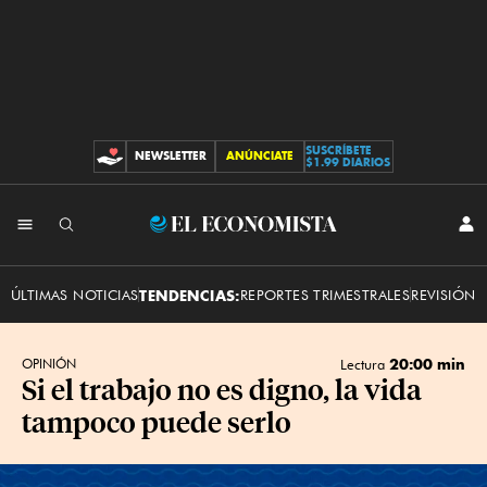
SUSCRÍBETE
NEWSLETTER
ANÚNCIATE
CONTRIBUCIONES
$1.99 DIARIOS
INI
El
SES
Economista
ÚLTIMAS NOTICIAS
TENDENCIAS:
REPORTES TRIMESTRALES
REVISIÓN 
20:00 min
OPINIÓN
Lectura
Si el trabajo no es digno, la vida
tampoco puede serlo