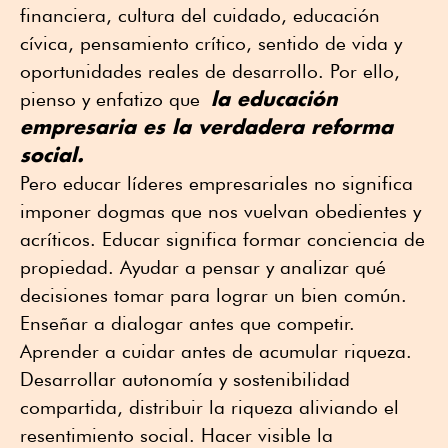
financiera, cultura del cuidado, educación
cívica, pensamiento crítico, sentido de vida y
oportunidades reales de desarrollo. Por ello,
la educación
pienso y enfatizo que
empresaria es la verdadera reforma
social.
Pero educar líderes empresariales no significa
imponer dogmas que nos vuelvan obedientes y
acríticos. Educar significa formar conciencia de
propiedad. Ayudar a pensar y analizar qué
decisiones tomar para lograr un bien común.
Enseñar a dialogar antes que competir.
Aprender a cuidar antes de acumular riqueza.
Desarrollar autonomía y sostenibilidad
compartida, distribuir la riqueza aliviando el
resentimiento social. Hacer visible la