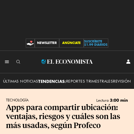
SUSCRÍBETE
NEWSLETTER
ANÚNCIATE
CONTRIBUCIONES
$1.99 DIARIOS
INI
El
SES
Economista
ÚLTIMAS NOTICIAS
TENDENCIAS:
REPORTES TRIMESTRALES
REVISIÓN 
3:00 min
TECNOLOGÍA
Lectura
Apps para compartir ubicación:
ventajas, riesgos y cuáles son las
más usadas, según Profeco