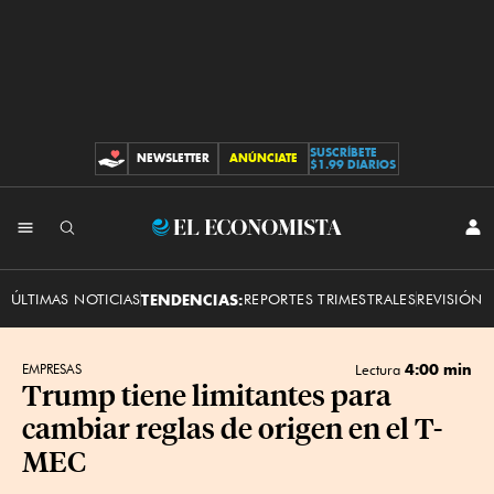
SUSCRÍBETE
NEWSLETTER
ANÚNCIATE
CONTRIBUCIONES
$1.99 DIARIOS
INI
El
SES
Economista
ÚLTIMAS NOTICIAS
TENDENCIAS:
REPORTES TRIMESTRALES
REVISIÓN 
4:00 min
EMPRESAS
Lectura
Trump tiene limitantes para
cambiar reglas de origen en el T-
MEC