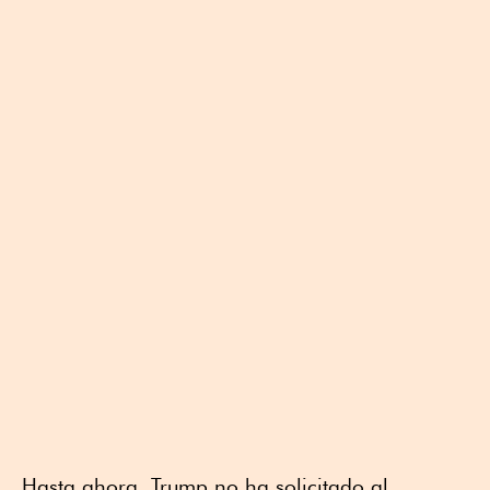
Hasta ahora, Trump no ha solicitado al