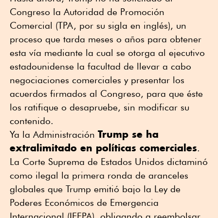
Congreso la Autoridad de Promoción
Comercial (TPA, por su sigla en inglés), un
proceso que tarda meses o años para obtener
esta vía mediante la cual se otorga al ejecutivo
estadounidense la facultad de llevar a cabo
negociaciones comerciales y presentar los
acuerdos firmados al Congreso, para que éste
los ratifique o desapruebe, sin modificar su
contenido.
Trump se ha
Ya la Administración
extralimitado en políticas comerciales
.
La Corte Suprema de Estados Unidos dictaminó
como ilegal la primera ronda de aranceles
globales que Trump emitió bajo la Ley de
Poderes Económicos de Emergencia
Internacional (IEEPA), obligando a reembolsar