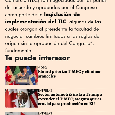
Comercio (TLC) son negociadas por las partes
del acuerdo y aprobadas por el Congreso
legislación de
como parte de la
implementación del TLC
, algunas de las
cuales otorgan al presidente la facultad de
negociar cambios limitados a las reglas de
origen sin la aprobación del Congreso”,
fundamenta.
Te puede interesar
VIDEO
Ebrard prioriza T-MEC y eliminar 
aranceles
EMPRESAS
Sector automotriz insta a Trump a 
extender el T-MEC; asegura que es 
crucial para producción en ‌EU
EMPRESAS