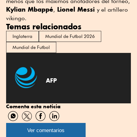
menos que los máximos anotadores del torneo,
Kylian Mbappé
Lionel Messi
,
y el artillero
vikingo.
Temas relacionados
Inglaterra
Mundial de Futbol 2026
Mundial de Futbol
AFP
Comenta esta noticia
Compartir
Compartir
Compartir
Compartir
por
por
por
por
WhatsApp
Twitter
Facebook
Linkedin
Ver comentarios