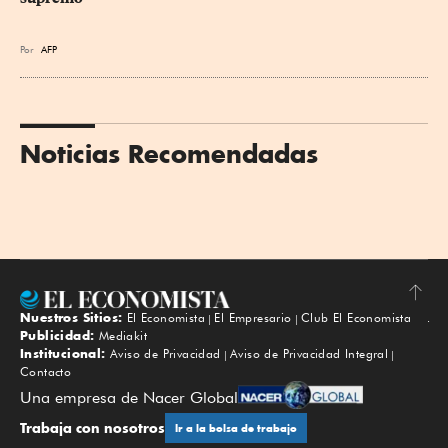
Por
AFP
Noticias Recomendadas
Nuestros Sitios:
El Economista
El Empresario
Club El Economista
Subir
Publicidad:
Mediakit
Institucional:
Aviso de Privacidad
Aviso de Privacidad Integral
Contacto
Una empresa de Nacer Global
Trabaja con nosotros
Ir a la bolsa de trabajo