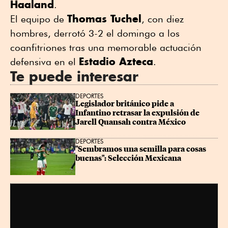
Haaland
.
Thomas Tuchel
El equipo de
, con diez
hombres, derrotó 3-2 el domingo a los
coanfitriones tras una memorable actuación
Estadio Azteca
defensiva en el
.
Te puede interesar
DEPORTES
Legislador británico pide a 
Infantino retrasar la expulsión de 
Jarell Quansah contra México
DEPORTES
"Sembramos una semilla para cosas 
buenas": Selección Mexicana