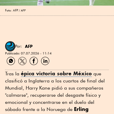
Foto: AFP
AFP
AFP
Por:
Publicado:
07.07.2026 - 11:14
Compartir
Compartir
Compartir
Compartir
por
por
por
por
WhatsApp
Twitter
Facebook
Linkedin
épica victoria sobre México
Tras la
que
clasificó a Inglaterra a los cuartos de final del
Mundial, Harry Kane pidió a sus compañeros
"calmarse", recuperarse del desgaste físico y
emocional y concentrarse en el duelo del
Erling
sábado frente a la Noruega de