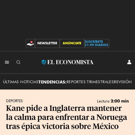
SUSCRÍBETE
NEWSLETTER
ANÚNCIATE
CONTRIBUCIONES
$1.99 DIARIOS
INI
El
SES
Economista
ÚLTIMAS NOTICIAS
TENDENCIAS:
REPORTES TRIMESTRALES
REVISIÓN 
2:00 min
DEPORTES
Lectura
Kane pide a Inglaterra mantener
la calma para enfrentar a Noruega
tras épica victoria sobre México