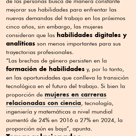
de las personas busca de manera constante
mejorar sus habilidades para enfrentar las
nuevas demandas del trabajo en los próximos
cinco años, sin embargo, las mujeres
habilidades digitales y
consideran que las
analíticas
son menos importantes para sus
trayectorias profesionales.
“Las brechas de género persisten en la
formación de habilidades
y, por lo tanto,
en las oportunidades que conlleva la transición
tecnológica en el futuro del trabajo. Si bien la
mujeres en carreras
proporción de
relacionadas con ciencia
, tecnología,
ingeniería y matemáticas a nivel mundial
aumentó de 24% en 2016 a 27% en 2024, la
proporción aún es baja”, apunta.