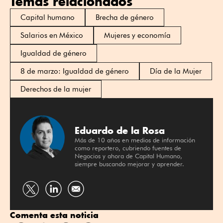
Temas relacionados
Capital humano
Brecha de género
Salarios en México
Mujeres y economía
Igualdad de género
8 de marzo: Igualdad de género
Día de la Mujer
Derechos de la mujer
Eduardo de la Rosa
Más de 10 años en medios de información
como reportero, cubriendo fuentes de
Negocios y ahora de Capital Humano,
siempre buscando mejorar y aprender.
Compartir
Compartir
por
por
Comenta esta noticia
Twitter
Linkedin