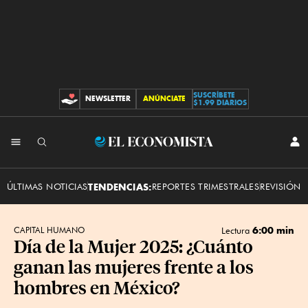
SUSCRÍBETE
NEWSLETTER
ANÚNCIATE
CONTRIBUCIONES
$1.99 DIARIOS
INI
El
SES
Economista
ÚLTIMAS NOTICIAS
TENDENCIAS:
REPORTES TRIMESTRALES
REVISIÓN 
6:00 min
CAPITAL HUMANO
Lectura
Día de la Mujer 2025: ¿Cuánto
ganan las mujeres frente a los
hombres en México?