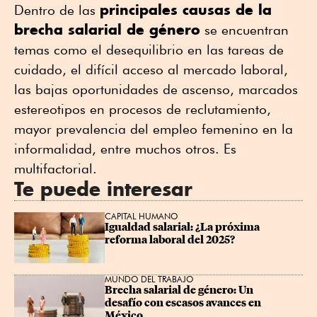
principales causas de la
Dentro de las
brecha salarial de género
se encuentran
temas como el desequilibrio en las tareas de
cuidado, el difícil acceso al mercado laboral,
las bajas oportunidades de ascenso, marcados
estereotipos en procesos de reclutamiento,
mayor prevalencia del empleo femenino en la
informalidad, entre muchos otros. Es
multifactorial.
Te puede interesar
CAPITAL HUMANO
Igualdad salarial: ¿La próxima 
reforma laboral del 2025?
MUNDO DEL TRABAJO
Brecha salarial de género: Un 
desafío con escasos avances en 
México