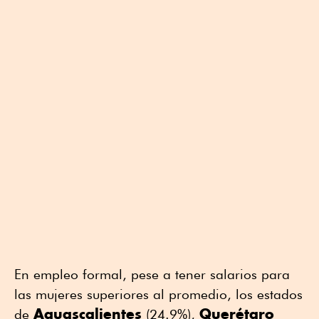
En empleo formal, pese a tener salarios para
las mujeres superiores al promedio, los estados
Aguascalientes
Querétaro
de
(24.9%),