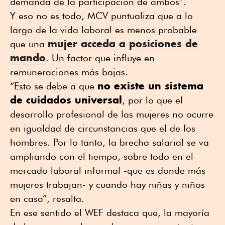
demanda de la participación de ambos”.
Y eso no es todo, MCV puntualiza que a lo
largo de la vida laboral es menos probable
mujer acceda a posiciones de
que una
mando
. Un factor que influye en
remuneraciones más bajas.
no existe un sistema
“Esto se debe a que
de cuidados universal
, por lo que el
desarrollo profesional de las mujeres no ocurre
en igualdad de circunstancias que el de los
hombres. Por lo tanto, la brecha salarial se va
ampliando con el tiempo, sobre todo en el
mercado laboral informal -que es donde más
mujeres trabajan- y cuando hay niñas y niños
en casa”, resalta.
En ese sentido el WEF destaca que, la mayoría