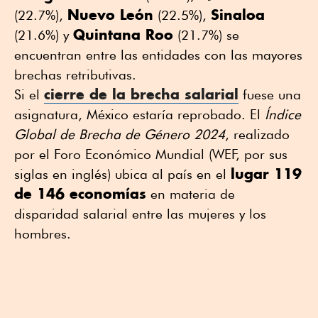
Nuevo León
Sinaloa
(22.7%),
(22.5%),
Quintana Roo
(21.6%) y
(21.7%) se
encuentran entre las entidades con las mayores
brechas retributivas.
cierre de la brecha salarial
Si el
fuese una
asignatura, México estaría reprobado. El
Índice
Global de Brecha de Género 2024
, realizado
por el Foro Económico Mundial (WEF, por sus
lugar 119
siglas en inglés) ubica al país en el
de 146 economías
en materia de
disparidad salarial entre las mujeres y los
hombres.