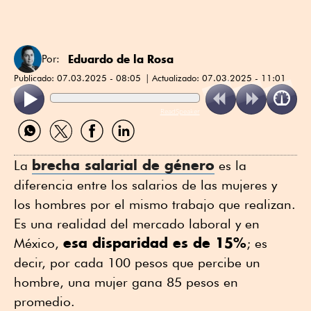
Eduardo de la Rosa
Por:
Publicado:
07.03.2025 - 08:05
Actualizado:
07.03.2025 - 11:01
ReadSpeaker
Compartir
Compartir
Compartir
Compartir
por
por
por
por
WhatsApp
Twitter
Facebook
Linkedin
brecha salarial de género
La
es la
diferencia entre los salarios de las mujeres y
los hombres por el mismo trabajo que realizan.
Es una realidad del mercado laboral y en
esa disparidad es de 15%
México,
; es
decir, por cada 100 pesos que percibe un
hombre, una mujer gana 85 pesos en
promedio.