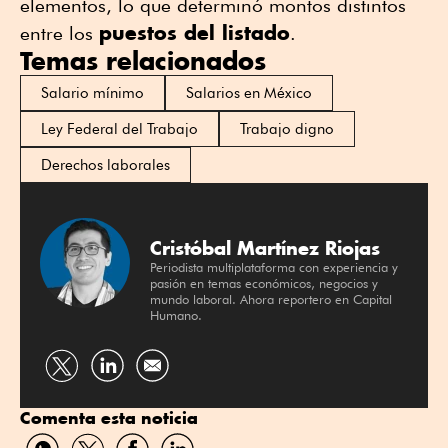
elementos, lo que determinó montos distintos
puestos del listado
entre los
.
Temas relacionados
Salario mínimo
Salarios en México
Ley Federal del Trabajo
Trabajo digno
Derechos laborales
Cristóbal Martínez Riojas
Periodista multiplataforma con experiencia y
pasión en temas económicos, negocios y
mundo laboral. Ahora reportero en Capital
Humano.
Compartir
Compartir
por
por
Comenta esta noticia
Twitter
Linkedin