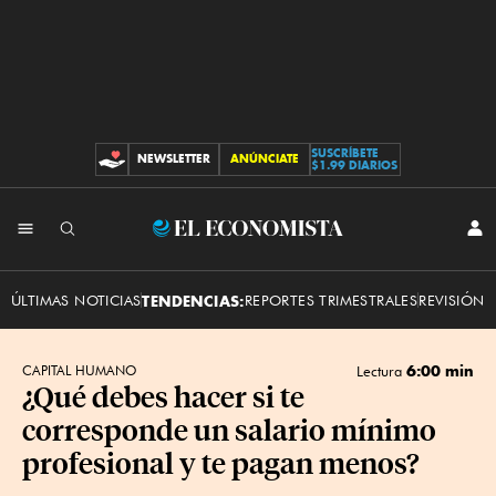
SUSCRÍBETE
NEWSLETTER
ANÚNCIATE
CONTRIBUCIONES
$1.99 DIARIOS
INI
El
SES
Economista
ÚLTIMAS NOTICIAS
TENDENCIAS:
REPORTES TRIMESTRALES
REVISIÓN 
6:00 min
CAPITAL HUMANO
Lectura
¿Qué debes hacer si te
corresponde un salario mínimo
profesional y te pagan menos?