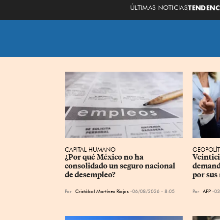
ÚLTIMAS NOTICIAS
TENDENC
CAPITAL HUMANO
GEOPOLÍT
¿Por qué México no ha 
Veintic
consolidado un seguro nacional 
demanda
de desempleo?
por sus
Por
Cristóbal Martínez Riojas
06/08/2026 - 8:05
Por
AFP
03