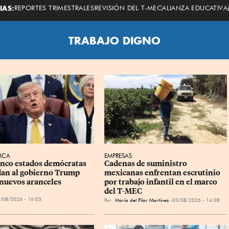
Economista
IAS:
REPORTES TRIMESTRALES
REVISIÓN DEL T-MEC
ALIANZA EDUCATIVA
TRABAJO DIGNO
ICA
EMPRESAS
inco estados demócratas 
Cadenas de suministro 
n al gobierno Trump 
mexicanas enfrentan escrutinio 
 nuevos aranceles
por trabajo infantil en el marco 
del T-MEC
/08/2026 - 16:03
Por
María del Pilar Martínez
03/08/2026 - 14:08