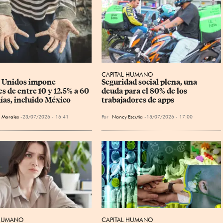
CAPITAL HUMANO
 Unidos impone 
Seguridad social plena, una 
s de entre 10 y 12.5% a 60 
deuda para el 80% de los 
as, incluido México
trabajadores de apps
 Morales
23/07/2026 - 16:41
Por
Nancy Escutia
15/07/2026 - 17:00
 HUMANO
CAPITAL HUMANO