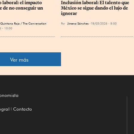
 laboral: el impacto 
Inclusión laboral: El talento que 
e de no conseguir un 
México se sigue dando el lujo de 
ignorar
 Quintana Rojo / The Conversation
Por
Jimena Sánchez
18/05/2026 - 8:00
 - 10:00
Ver más
conomista
egral
Contacto