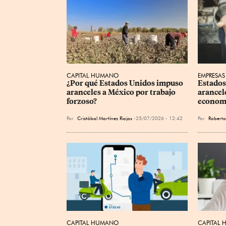
CAPITAL HUMANO
EMPRESAS
¿Por qué Estados Unidos impuso 
Estados
aranceles a México por trabajo 
arancele
forzoso?
economí
Por
Cristóbal Martínez Riojas
25/07/2026 - 12:42
Por
Roberto
CAPITAL HUMANO
CAPITAL