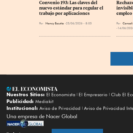
Convenio 193: Las claves del 
Rechazo
nuevo estándar para regular el 
invisibl
trabajo por aplicaciones
empleo
Por
Nancy Escutia
25/06/2026 - 8:05
Por
Consoli
14/06/2026
Nuestros Sitios:
El Economista
El Empresario
Club El E
Publicidad:
Mediakit
Institucional:
Aviso de Privacidad
Aviso de Privacidad Int
Una empresa de Nacer Global