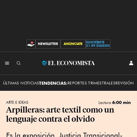
SUSCRÍBETE
NEWSLETTER
ANÚNCIATE
CONTRIBUCIONES
$1.99 DIARIOS
INI
El
SES
Economista
ÚLTIMAS NOTICIAS
TENDENCIAS:
REPORTES TRIMESTRALES
REVISIÓN 
6:00 min
ARTE E IDEAS
Lectura
Arpilleras: arte textil como un
lenguaje contra el olvido
Es la exposición Justicia Transicional-