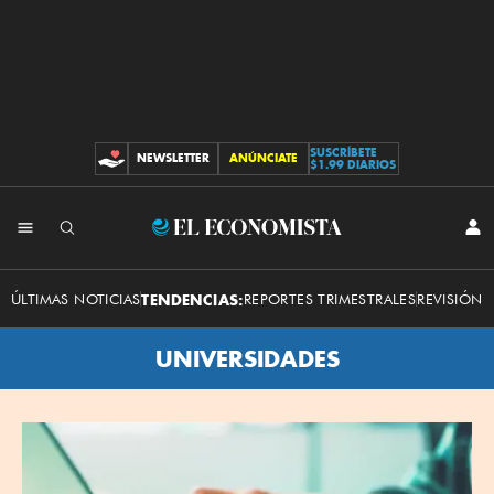
SUSCRÍBETE
NEWSLETTER
ANÚNCIATE
CONTRIBUCIONES
$1.99 DIARIOS
El
INI
SES
Economista
ÚLTIMAS NOTICIAS
TENDENCIAS:
REPORTES TRIMESTRALES
REVISIÓN 
UNIVERSIDADES