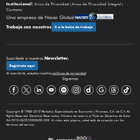
Institucional:
Aviso de Privacidad
Aviso de Privacidad Integral
Contacto
Una empresa de Nacer Global
Trabaja con nosotros
Ir a la bolsa de trabajo
Newsletter.
Suscríbete a nuestros
Regístrate aquí
Al suscribirte, aceptas nuestras
políticas de privacidad
.
Síguenos
Copyright © 1988-2015 Periódico Especializado en Economía y Finanzas, S.A. de C.V. All
Rights Reserved. Derechos Reservados. Número de reserva al Título en Derechos de Autor
04-2010-062510353600-203. Al visitar esta página, usted está de acuerdo con los
términos del servicio