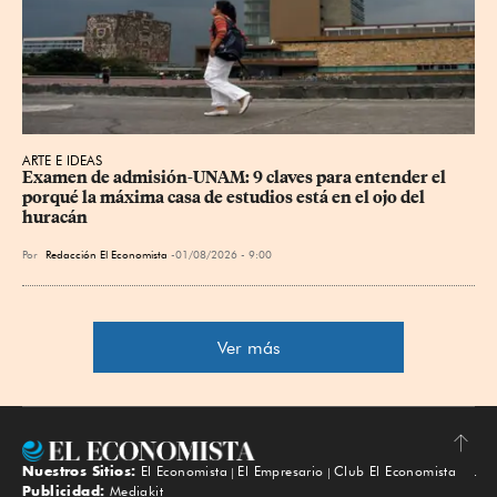
ARTE E IDEAS
Examen de admisión-UNAM: 9 claves para entender el 
porqué la máxima casa de estudios está en el ojo del 
huracán
Por
Redacción El Economista
01/08/2026 - 9:00
Ver más
Nuestros Sitios:
El Economista
El Empresario
Club El Economista
Subir
Publicidad:
Mediakit