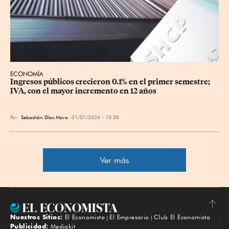
ECONOMÍA
Ingresos públicos crecieron 0.1% en el primer semestre; 
IVA, con el mayor incremento en 12 años
Por
Sebastián Díaz Mora
31/07/2026 - 10:38
Ver más
Nuestros Sitios:
El Economista
El Empresario
Club El Economista
Subir
Publicidad:
Mediakit