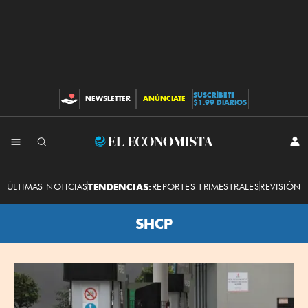
SUSCRÍBETE
NEWSLETTER
ANÚNCIATE
CONTRIBUCIONES
$1.99 DIARIOS
El
INI
SES
Economista
ÚLTIMAS NOTICIAS
TENDENCIAS:
REPORTES TRIMESTRALES
REVISIÓN 
SHCP