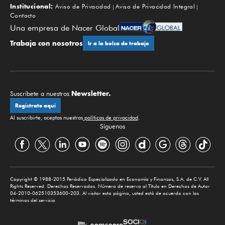
Institucional:
Aviso de Privacidad
Aviso de Privacidad Integral
Contacto
Una empresa de Nacer Global
Trabaja con nosotros
Ir a la bolsa de trabajo
Newsletter.
Suscríbete a nuestros
Regístrate aquí
Al suscribirte, aceptas nuestras
políticas de privacidad
.
Síguenos
Copyright © 1988-2015 Periódico Especializado en Economía y Finanzas, S.A. de C.V. All
Rights Reserved. Derechos Reservados. Número de reserva al Título en Derechos de Autor
04-2010-062510353600-203. Al visitar esta página, usted está de acuerdo con los
términos del servicio