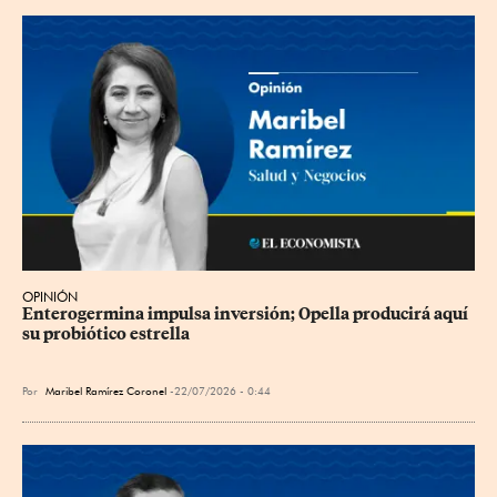
OPINIÓN
Enterogermina impulsa inversión; Opella producirá aquí 
su probiótico estrella
Por
Maribel Ramírez Coronel
22/07/2026 - 0:44