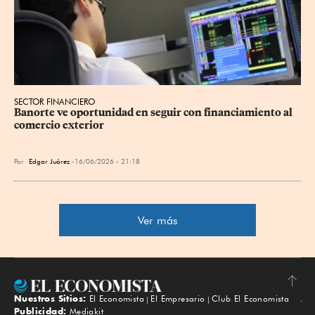
SECTOR FINANCIERO
Banorte ve oportunidad en seguir con financiamiento al 
comercio exterior
Por
Edgar Juárez
16/06/2026 - 21:18
Ver más
Nuestros Sitios:
El Economista
El Empresario
Club El Economista
Subir
Publicidad:
Mediakit