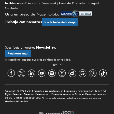
Institucional:
Aviso de Privacidad
Aviso de Privacidad Integral
Contacto
Una empresa de Nacer Global
Trabaja con nosotros
Ir a la bolsa de trabajo
Newsletter.
Suscríbete a nuestros
Regístrate aquí
Al suscribirte, aceptas nuestras
políticas de privacidad
.
Síguenos
Copyright © 1988-2015 Periódico Especializado en Economía y Finanzas, S.A. de C.V. All
Rights Reserved. Derechos Reservados. Número de reserva al Título en Derechos de Autor
04-2010-062510353600-203. Al visitar esta página, usted está de acuerdo con los
términos del servicio