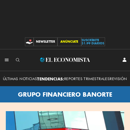
SUSCRÍBETE
NEWSLETTER
ANÚNCIATE
CONTRIBUCIONES
$1.99 DIARIOS
El
INI
SES
Economista
ÚLTIMAS NOTICIAS
TENDENCIAS:
REPORTES TRIMESTRALES
REVISIÓN 
GRUPO FINANCIERO BANORTE