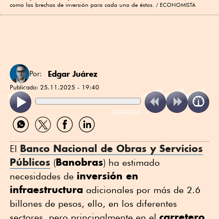
como las brechas de inversión para cada uno de éstos.
ECONOMISTA
Edgar Juárez
Por:
Publicado:
25.11.2025 - 19:40
ReadSpeaker
Compartir
Compartir
Compartir
Compartir
por
por
por
por
WhatsApp
Twitter
Facebook
Linkedin
Banco Nacional de Obras y Servicios
El
Públicos
Banobras
(
) ha estimado
inversión en
necesidades de
infraestructura
adicionales por más de 2.6
billones de pesos, ello, en los diferentes
carretero
sectores, pero principalmente en el
,