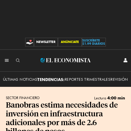
SUSCRÍBETE
NEWSLETTER
ANÚNCIATE
CONTRIBUCIONES
$1.99 DIARIOS
INI
El
SES
Economista
ÚLTIMAS NOTICIAS
TENDENCIAS:
REPORTES TRIMESTRALES
REVISIÓN 
4:00 min
SECTOR FINANCIERO
Lectura
Banobras estima necesidades de
inversión en infraestructura
adicionales por más de 2.6
billones de pesos