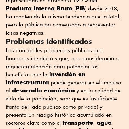
representado en promedio 19.7% del
Producto Interno Bruto
PIB
(
) desde 2018,
ha mantenido la misma tendencia que la total,
pero la pública ha comenzado a representar
tasas negativas.
Problemas identificados
Los principales problemas públicos que
Banobras identificó y que, a su consideración,
requieren atención para potenciar los
inversión en
beneficios que la
infraestructura
puede generar en el impulso
desarrollo económico
al
y en la calidad de
vida de la población, son: que es insuficiente
(tanto del lado público como privado) y
presenta un rezago histórico acumulado en
transporte
agua
sectores clave como el
,