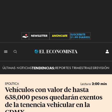
SUSCRÍBETE
NEWSLETTER
ANÚNCIATE
CONTRIBUCIONES
$1.99 DIARIOS
INI
El
SES
Economista
ÚLTIMAS NOTICIAS
TENDENCIAS:
REPORTES TRIMESTRALES
REVISIÓN 
2:00 min
EPOLÍTICA
Lectura
Vehículos con valor de hasta
638,000 pesos quedarán exentos
de la tenencia vehicular en la
CDMX