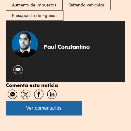
Aumento de impuestos
Refrendo vehicular
Presupuesto de Egresos
Paul Constantino
Comenta esta noticia
Compartir
Compartir
Compartir
Compartir
por
por
por
por
WhatsApp
Twitter
Facebook
Linkedin
Ver comentarios