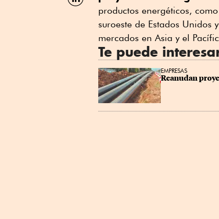
por
productos energéticos, como 
Linkedin
suroeste de Estados Unidos y
mercados en Asia y el Pacífic
Te puede interesa
EMPRESAS
Reanudan proyec