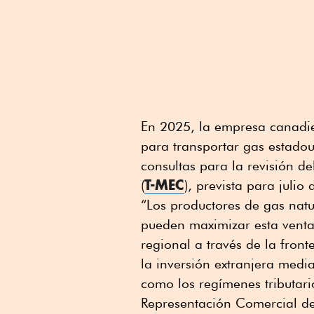
En 2025, la empresa canad
para transportar gas estad
consultas para la revisión d
T-MEC
(
), prevista para julio
“Los productores de gas natu
pueden maximizar esta vent
regional a través de la fron
la inversión extranjera medi
como los regímenes tributar
Representación Comercial de