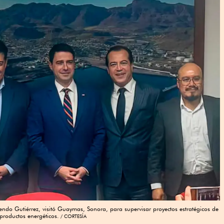
sendo Gutiérrez, visitó Guaymas, Sonora, para supervisar proyectos estratégicos de
 productos energéticos.
CORTESÍA