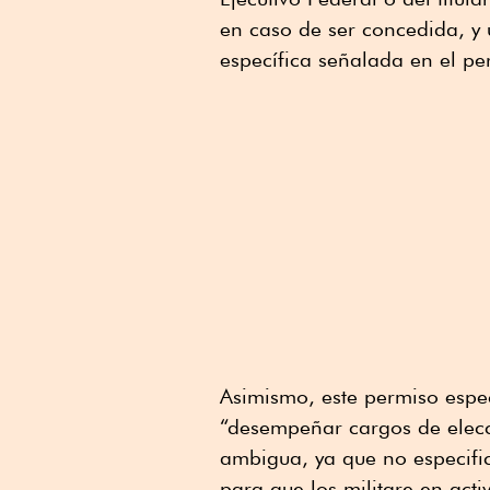
en caso de ser concedida, y
específica señalada en el pe
Asimismo, este permiso espec
“desempeñar cargos de elecci
ambigua, ya que no especific
para que los militare en act