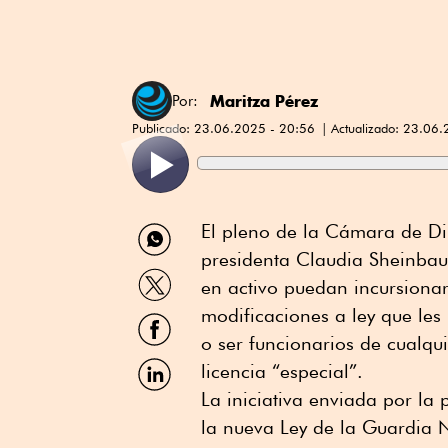
Maritza Pérez
Por:
Publicado:
23.06.2025 - 20:56
Actualizado:
23.06.
Compartir
El pleno de la Cámara de Di
por
presidenta Claudia Sheinbau
WhatsApp
Compartir
en activo puedan incursionar 
por
Twitter
modificaciones a ley que les
Compartir
por
o ser funcionarios de cualq
Facebook
Compartir
licencia “especial”.
por
La iniciativa enviada por l
Linkedin
la nueva Ley de la Guardia N