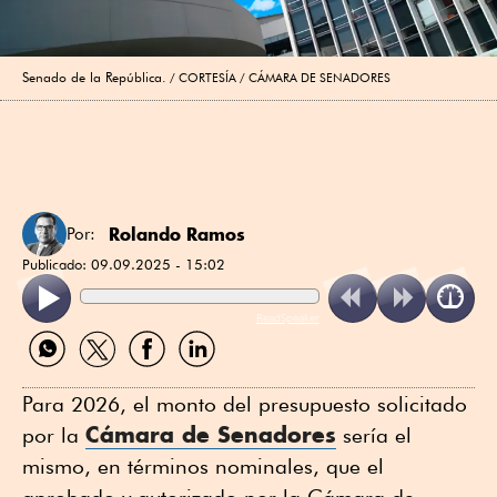
Senado de la República.
CORTESÍA / CÁMARA DE SENADORES
Rolando Ramos
Por:
Publicado:
09.09.2025 - 15:02
ReadSpeaker
Compartir
Compartir
Compartir
Compartir
por
por
por
por
WhatsApp
Twitter
Facebook
Linkedin
Para 2026, el monto del presupuesto solicitado
Cámara de Senadores
por la
sería el
mismo, en términos nominales, que el
aprobado y autorizado por la Cámara de