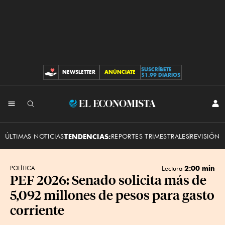
SUSCRÍBETE
NEWSLETTER
ANÚNCIATE
CONTRIBUCIONES
$1.99 DIARIOS
INI
El
SES
Economista
ÚLTIMAS NOTICIAS
TENDENCIAS:
REPORTES TRIMESTRALES
REVISIÓN 
2:00 min
POLÍTICA
Lectura
PEF 2026: Senado solicita más de
5,092 millones de pesos para gasto
corriente