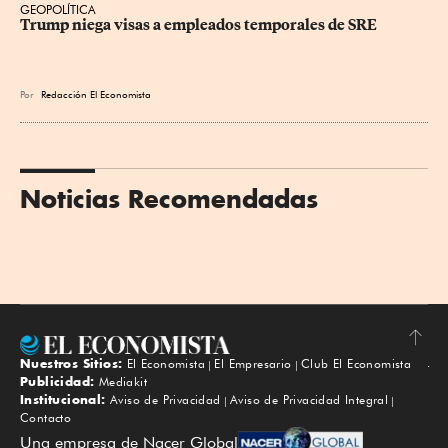
GEOPOLÍTICA
Trump niega visas a empleados temporales de SRE
Por
Redacción El Economista
Noticias Recomendadas
Nuestros Sitios:
El Economista
El Empresario
Club El Economista
Subir
Publicidad:
Mediakit
Institucional:
Aviso de Privacidad
Aviso de Privacidad Integral
Contacto
Una empresa de Nacer Global