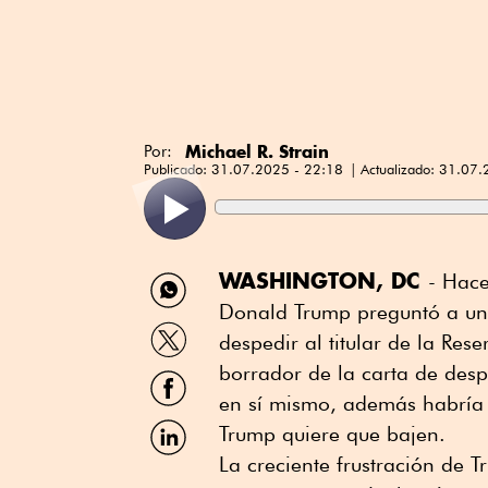
Michael R. Strain
Por:
Publicado:
31.07.2025 - 22:18
Actualizado:
31.07.
Compartir
WASHINGTON, DC
- Hace
por
Donald Trump preguntó a un 
WhatsApp
Compartir
despedir al titular de la Res
por
Twitter
borrador de la carta de desp
Compartir
por
en sí mismo, además habría 
Facebook
Compartir
Trump quiere que bajen.
por
La creciente frustración de
Linkedin