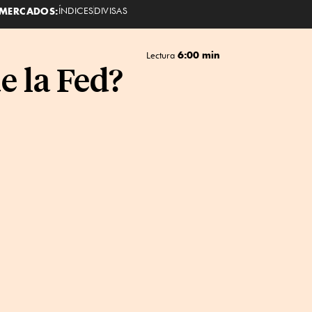
MERCADOS:
ÍNDICES
DIVISAS
6:00 min
Lectura
e la Fed?