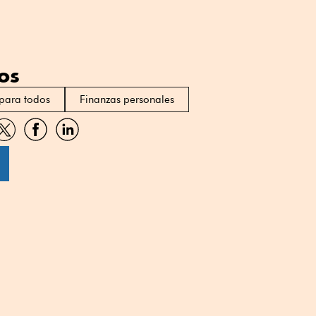
os
para todos
Finanzas personales
artir
Compartir
Compartir
Compartir
por
por
por
sApp
Twitter
Facebook
Linkedin