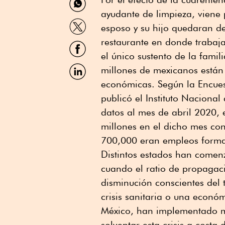
por
ayudante de limpieza, viene 
WhatsApp
Compartir
esposo y su hijo quedaran d
por
Twitter
restaurante en donde trabaj
Compartir
por
el único sustento de la famil
Facebook
Compartir
millones de mexicanos están 
por
económicas. Según la Encue
Linkedin
publicó el Instituto Nacional
datos al mes de abril 2020, 
millones en el dicho mes co
700,000 eran empleos formal
Distintos estados han comenz
cuando el ratio de propagac
disminución conscientes del t
crisis sanitaria o una econó
México, han implementado me
solventar esta crisis a cost