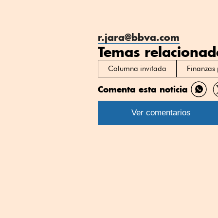
r.jara@bbva.com
Temas relacionad
Columna invitada
Finanzas 
Comenta esta noticia
Comp
por
Ver comentarios
What