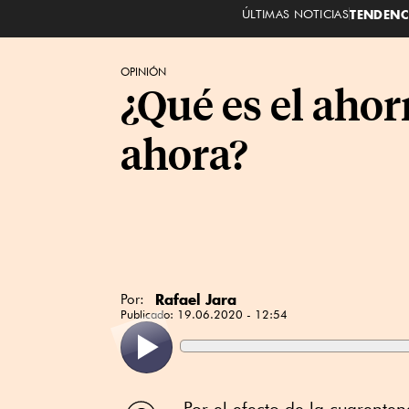
ÚLTIMAS NOTICIAS
TENDENC
OPINIÓN
¿Qué es el ahor
ahora?
Rafael Jara
Por:
Publicado:
19.06.2020 - 12:54
Compartir
Por el efecto de la cuarente