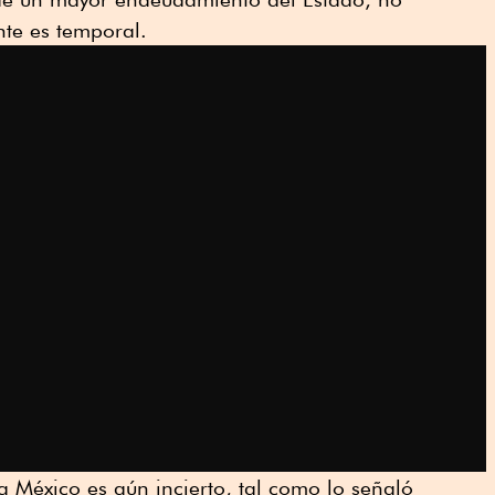
nte es temporal.
México es aún incierto, tal como lo señaló