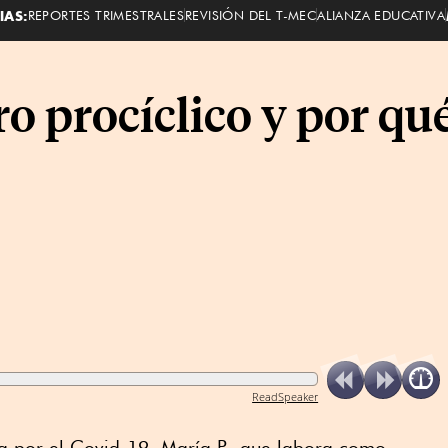
IAS:
REPORTES TRIMESTRALES
REVISIÓN DEL T-MEC
ALIANZA EDUCATIVA
ro procíclico y por qu
ReadSpeaker
na por el Covid-19, María P., que labora como