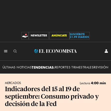
SUSCRÍBETE
NEWSLETTER
ANÚNCIATE
CONTRIBUCIONES
$1.99 DIARIOS
INI
El
SES
Economista
ÚLTIMAS NOTICIAS
TENDENCIAS:
REPORTES TRIMESTRALES
REVISIÓN 
4:00 min
MERCADOS
Lectura
Indicadores del 15 al 19 de
septiembre: Consumo privado y
decisión de la Fed