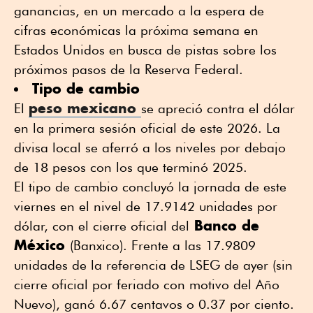
ganancias, en un mercado a la espera de
cifras económicas la próxima semana en
Estados Unidos en busca de pistas sobre los
próximos pasos de la Reserva Federal.
Tipo de cambio
peso mexicano
El
se apreció contra el dólar
en la primera sesión oficial de este 2026. La
divisa local se aferró a los niveles por debajo
de 18 pesos con los que terminó 2025.
El tipo de cambio concluyó la jornada de este
viernes en el nivel de 17.9142 unidades por
Banco de
dólar, con el cierre oficial del
México
(Banxico). Frente a las 17.9809
unidades de la referencia de LSEG de ayer (sin
cierre oficial por feriado con motivo del Año
Nuevo), ganó 6.67 centavos o 0.37 por ciento.