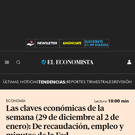
SUSCRÍBETE
NEWSLETTER
ANÚNCIATE
CONTRIBUCIONES
$1.99 DIARIOS
INI
El
SES
Economista
ÚLTIMAS NOTICIAS
TENDENCIAS:
REPORTES TRIMESTRALES
REVISIÓN 
10:00 min
ECONOMÍA
Lectura
Las claves económicas de la
semana (29 de diciembre al 2 de
enero): De recaudación, empleo y
minutas de la Fed