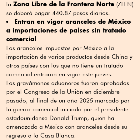
Zona Libre de la Frontera Norte
la
(ZLFN)
se deberá pagar 440.87 pesos diarios.
Entran en vigor aranceles de México
a importaciones de países sin tratado
comercial
Los aranceles impuestos por México a la
importación de varios productos desde China y
otros países con los que no tiene un tratado
comercial entraron en vigor este jueves.
Los gravámenes aduaneros fueron aprobados
por el Congreso de la Unión en diciembre
pasado, al final de un año 2025 marcado por
la guerra comercial iniciada por el presidente
estadounidense Donald Trump, quien ha
amenazado a México con aranceles desde su
regreso a la Casa Blanca.