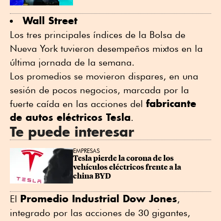
Wall Street
Los tres principales índices de la Bolsa de
Nueva York tuvieron desempeños mixtos en la
última jornada de la semana.
Los promedios se movieron dispares, en una
sesión de pocos negocios, marcada por la
fabricante
fuerte caída en las acciones del
de autos eléctricos Tesla
.
Te puede interesar
EMPRESAS
Tesla pierde la corona de los 
vehículos eléctricos frente a la 
china BYD
Promedio Industrial Dow Jones
El
,
integrado por las acciones de 30 gigantes,