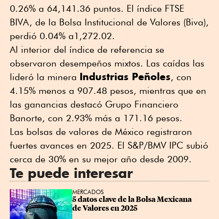
0.26% a 64,141.36 puntos. El índice FTSE
BIVA, de la Bolsa Institucional de Valores (Biva),
perdió 0.04% a1,272.02.
Al interior del índice de referencia se
observaron desempeños mixtos. Las caídas las
Industrias Peñoles
lideró la minera
, con
4.15% menos a 907.48 pesos, mientras que en
las ganancias destacó Grupo Financiero
Banorte, con 2.93% más a 171.16 pesos.
Las bolsas de valores de México registraron
fuertes avances en 2025. El S&P/BMV IPC subió
cerca de 30% en su mejor año desde 2009.
Te puede interesar
MERCADOS
5 datos clave de la Bolsa Mexicana 
de Valores en 2025