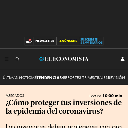
SUSCRÍBETE
NEWSLETTER
ANÚNCIATE
CONTRIBUCIONES
$1.99 DIARIOS
INI
El
SES
Economista
ÚLTIMAS NOTICIAS
TENDENCIAS:
REPORTES TRIMESTRALES
REVISIÓN 
10:00 min
MERCADOS
Lectura
¿Cómo proteger tus inversiones de
la epidemia del coronavirus?
Los inversores deben protegerse con oro