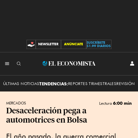
SUSCRÍBETE
NEWSLETTER
ANÚNCIATE
CONTRIBUCIONES
$1.99 DIARIOS
INI
El
SES
Economista
ÚLTIMAS NOTICIAS
TENDENCIAS:
REPORTES TRIMESTRALES
REVISIÓN 
6:00 min
MERCADOS
Lectura
Desaceleración pega a
automotrices en Bolsa
El año pasado, la guerra comercial