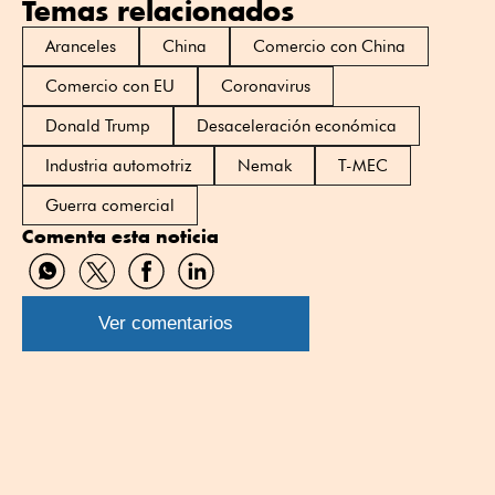
Temas relacionados
Aranceles
China
Comercio con China
Comercio con EU
Coronavirus
Donald Trump
Desaceleración económica
Industria automotriz
Nemak
T-MEC
Guerra comercial
Comenta esta noticia
Compartir
Compartir
Compartir
Compartir
por
por
por
por
WhatsApp
Twitter
Facebook
Linkedin
Ver comentarios